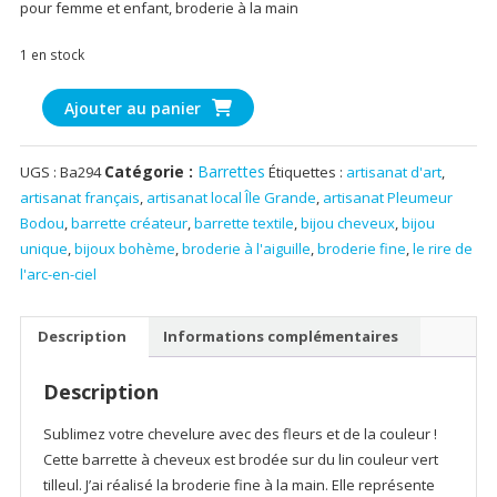
pour femme et enfant, broderie à la main
1 en stock
quantité
Ajouter au panier
de
Barrette
Catégorie :
Barrettes
UGS :
Ba294
Étiquettes :
artisanat d'art
,
à
artisanat français
,
artisanat local Île Grande
,
artisanat Pleumeur
cheveux,
Bodou
,
barrette créateur
,
barrette textile
,
bijou cheveux
,
bijou
fleurs
unique
,
bijoux bohème
,
broderie à l'aiguille
,
broderie fine
,
le rire de
en
l'arc-en-ciel
broderie
sur
lin
Description
Informations complémentaires
vert
tilleul,
Description
7cm
-
Sublimez votre chevelure avec des fleurs et de la couleur !
2
Cette barrette à cheveux est brodée sur du lin couleur vert
tilleul. J’ai réalisé la broderie fine à la main. Elle représente