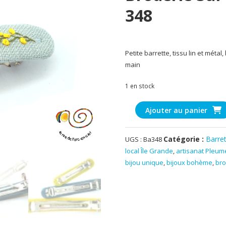
348
Petite barrette, tissu lin et méta
main
1 en stock
quantité
Ajouter au panier
de
Barrette
Catégorie :
Barre
UGS :
Ba348
à
local Île Grande
,
artisanat Pleu
cheveux,
bijou unique
,
bijoux bohème
,
bro
fleurs
en
broderie
sur
lin
bleu