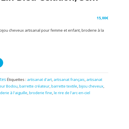
15,00
€
l, bijou cheveux artisanal pour femme et enfant, broderie à la
ttes
Étiquettes :
artisanat d'art
,
artisanat français
,
artisanat
meur Bodou
,
barrette créateur
,
barrette textile
,
bijou cheveux
,
derie à l'aiguille
,
broderie fine
,
le rire de l'arc-en-ciel