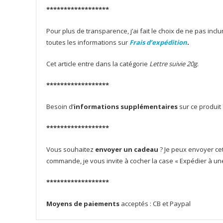
******************
Pour plus de transparence, j’ai fait le choix de ne pas inclu
toutes les informations sur
Frais d’expédition
.
Cet article entre dans la catégorie
Lettre suivie 20g
.
******************
Besoin d’
informations supplémentaires
sur ce produit
******************
Vous souhaitez
envoyer un cadeau
? Je peux envoyer cet
commande, je vous invite à cocher la case « Expédier à un
******************
Moyens de paiements
acceptés : CB et Paypal