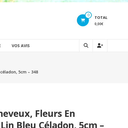
0
TOTAL
0,00€
E
VOS AVIS
u céladon, 5cm – 348
heveux, Fleurs En
 Lin Bleu Céladon, 5cm –