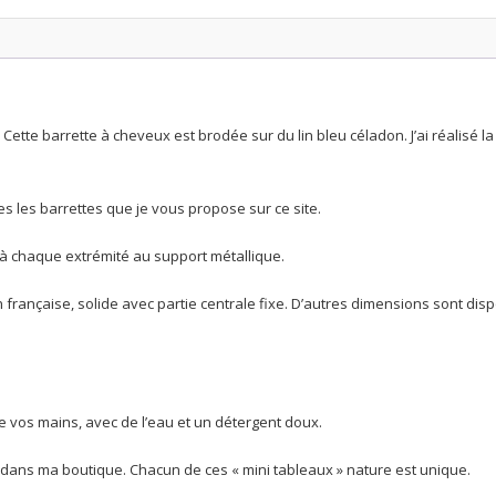
céladon,
5cm
-
348
Cette barrette à cheveux est brodée sur du lin bleu céladon. J’ai réalisé la
s les barrettes que je vous propose sur ce site.
e à chaque extrémité au support métallique.
n française, solide avec partie centrale fixe. D’autres dimensions sont dis
re vos mains, avec de l’eau et un détergent doux.
 dans ma boutique. Chacun de ces « mini tableaux » nature est unique.