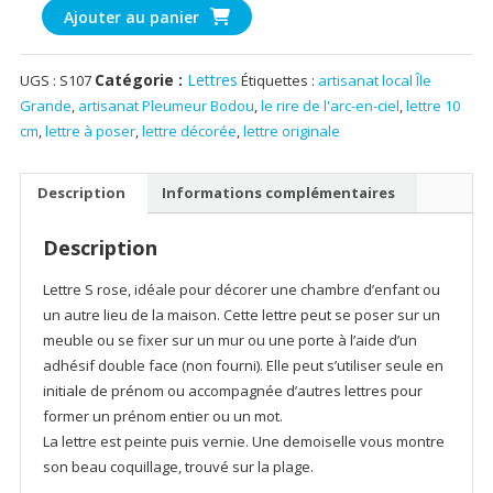
quantité
Ajouter au panier
de
Lettre
Catégorie :
Lettres
UGS :
S107
Étiquettes :
artisanat local Île
décorative
Grande
,
artisanat Pleumeur Bodou
,
le rire de l'arc-en-ciel
,
lettre 10
S,
cm
,
lettre à poser
,
lettre décorée
,
lettre originale
rose
Description
Informations complémentaires
Description
Lettre S rose, idéale pour décorer une chambre d’enfant ou
un autre lieu de la maison. Cette lettre peut se poser sur un
meuble ou se fixer sur un mur ou une porte à l’aide d’un
adhésif double face (non fourni). Elle peut s’utiliser seule en
initiale de prénom ou accompagnée d’autres lettres pour
former un prénom entier ou un mot.
La lettre est peinte puis vernie. Une demoiselle vous montre
son beau coquillage, trouvé sur la plage.