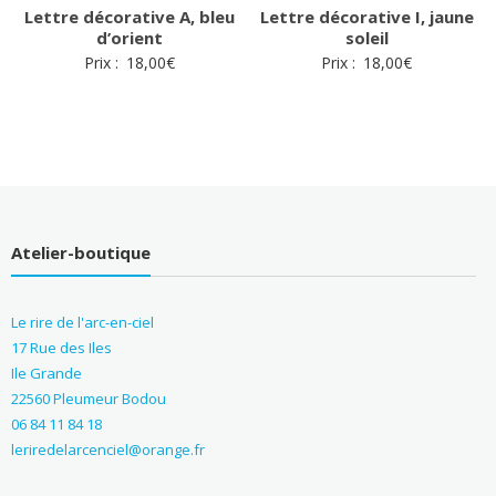
Lettre décorative A, bleu
Lettre décorative I, jaune
d’orient
soleil
Prix :
18,00
€
Prix :
18,00
€
Atelier-boutique
Le rire de l'arc-en-ciel
17 Rue des Iles
Ile Grande
22560 Pleumeur Bodou
06 84 11 84 18
leriredelarcenciel@orange.fr