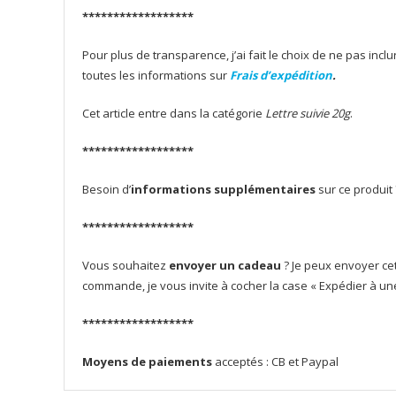
******************
Pour plus de transparence, j’ai fait le choix de ne pas inclu
toutes les informations sur
Frais d’expédition
.
Cet article entre dans la catégorie
Lettre suivie 20g
.
******************
Besoin d’
informations supplémentaires
sur ce produit
******************
Vous souhaitez
envoyer un cadeau
? Je peux envoyer cet
commande, je vous invite à cocher la case « Expédier à un
******************
Moyens de paiements
acceptés : CB et Paypal