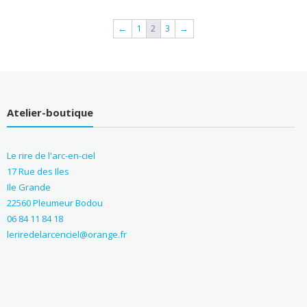
←
1
2
3
→
Atelier-boutique
Le rire de l'arc-en-ciel
17 Rue des Iles
Ile Grande
22560 Pleumeur Bodou
06 84 11 84 18
leriredelarcenciel@orange.fr