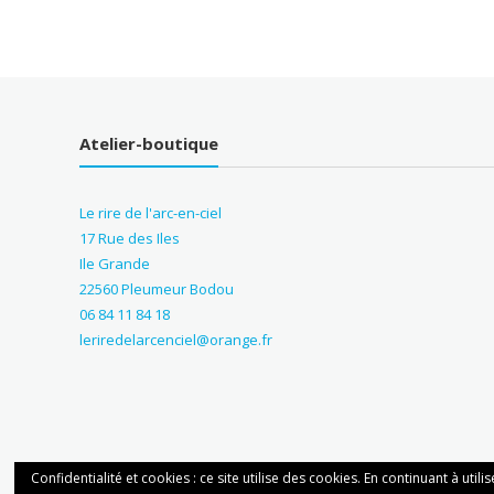
Atelier-boutique
Le rire de l'arc-en-ciel
17 Rue des Iles
Ile Grande
22560 Pleumeur Bodou
06 84 11 84 18
leriredelarcenciel@orange.fr
Confidentialité et cookies : ce site utilise des cookies. En continuant à utili